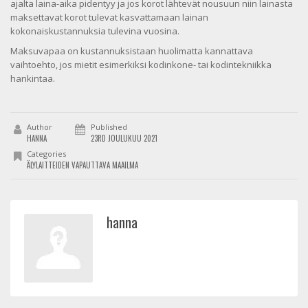
ajalta laina-aika pidentyy ja jos korot lähtevät nousuun niin lainasta
maksettavat korot tulevat kasvattamaan lainan
kokonaiskustannuksia tulevina vuosina.
Maksuvapaa on kustannuksistaan huolimatta kannattava
vaihtoehto, jos mietit esimerkiksi kodinkone- tai kodintekniikka
hankintaa.
Author
Published
HANNA
23RD JOULUKUU 2021
Categories
ÄLYLAITTEIDEN VAPAUTTAVA MAAILMA
hanna