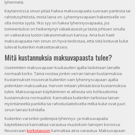
lyhennetä.
Käytännössä sinun pitää hakea maksuvapaata suoraan pankista tai
rahoitusyhtiöstä, mistä laina on. Lyhennysvapaan hakemiselle voi
olla monta syytä. Yksi syy on hakea lyhennysvapaata, jos
toimeentulosi on heikentynyt väliaikaisesti ja tästä johtuen sinulla
on vaikeuksia luoton takaisinmaksun kanssa. Aina kun haet
maksavapaata niin sinun on hyvä tiedostaa, että siitä koituvat kulut
tulevat kuitenkin maksettavaksesi.
Mitä kustannuksia maksuvapaasta tulee?
Useimmiten maksuvapaan kuukauden ajalta lasketaan lainalle
normaali korko. Tämä nostaa jonkin verran lainan kustannuksia.
Kustannukset nousevat kuitenkin vain lyhennysvapaan ajalta
pidentäen maksuaikaa. Harvoin mitään ylimääräisiä kustannuksia
tulee. Maksuvapaan käyttäminen ei aiheuta siis kohtuuttomia
kustannuksia normaalisti. Kannattaa kuitenkin tarkistaa lainan
myöntäneeltä pankilta tai rahoituslaitokselta mitkä kulut ovat juuri
sinun lainasi kohdalla.
Kuitenkin varsinkin pidempiä lyhennys- ja maksuvapaita
käytettäessä kannattaa varautua muutoksiin lainojen koroissa.
Nousevaan
korkotasoon
kannattaa aina varautua. Maksuvapaan