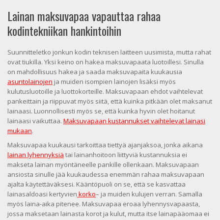
Lainan maksuvapaa vapauttaa rahaa
kodintekniikan hankintoihin
Suunnitteletko jonkun kodin teknisen laitteen uusimista, mutta rahat
ovat tiukilla. Yksi keino on hakea maksuvapaata luotoillesi. Sinulla
on mahdollisuus hakea ja saada maksuvapaita kuukausia
asuntolainojen
ja muiden isompien lainojen lisäksi myös
kulutusluotoille ja luottokorteille. Maksuvapaan ehdot vaihtelevat
pankeittain ja riippuvat myös siitä, että kuinka pitkään olet maksanut
lainaasi. Luonnollisesti myös se, että kuinka hyvin olet hoitanut
lainaasi vaikuttaa.
Maksuvapaan kustannukset vaihtelevat lainasi
mukaan
.
Maksuvapaa kuukausi tarkoittaa tiettyä ajanjaksoa, jonka aikana
lainan lyhennyksiä
tai lainanhoitoon liittyviä kustannuksia ei
makseta lainan myöntäneelle pankille ollenkaan. Maksuvapaan
ansiosta sinulle jää kuukaudessa enemmän rahaa maksuvapaan
ajalta käytettäväksesi. Kääntöpuoli on se, että se kasvattaa
lainasaldoasi kertyvien
korko
– ja muiden kulujen verran. Samalla
myös laina-aika pitenee. Maksuvapaa eroaa lyhennysvapaasta,
jossa maksetaan lainasta korot ja kulut, mutta itse lainapääomaa ei